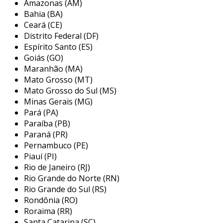
Amazonas (AM)
alternativa econômica, pois reduz o tempo de
Bahia (BA)
instalação e facilita a manutenção. sua
Ceará (CE)
versatilidade faz com que seja amplamente
Distrito Federal (DF)
empregada em indústrias, prédios comerciais e
Espírito Santo (ES)
residenciais, onde a gestão eficiente dos cabos
Goiás (GO)
Maranhão (MA)
elétricos é fundamental para o bom
Mato Grosso (MT)
funcionamento das operações elétricas.
Mato Grosso do Sul (MS)
principais aplicações da eletrocalha
Minas Gerais (MG)
perfurada tipo c
Pará (PA)
Paraíba (PB)
a eletrocalha perfurada tipo c é utilizada em
Paraná (PR)
diversos contextos e possui uma ampla gama
Pernambuco (PE)
Piauí (PI)
de aplicações. de empresas a instalações
Rio de Janeiro (RJ)
residenciais, sua funcionalidade se destaca na
Rio Grande do Norte (RN)
organização e proteção de sistemas elétricos.
Rio Grande do Sul (RS)
entre os principais locais de aplicação,
Rondônia (RO)
podemos destacar:
Roraima (RR)
Santa Catarina (SC)