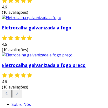
calor e previne o superaquecimento dos
4.6
cabos.
(10 avaliações)
facilidade de instalação:
seu formato e
leveza possibilitam uma instalação rápida
Eletrocalha galvanizada a fogo
e simplificada, reduzindo o tempo e os
custos da obra.
versatilidade:
pode ser utilizada em
4.6
diversos ambientes e aplicações,
(10 avaliações)
atendendo tanto a projetos industriais
quanto residenciais.
Eletrocalha galvanizada a fogo preço
durabilidade:
fabricada em materiais de
alta resistência, a eletrocalha perfurada
tipo c garante uma longa vida útil,
4.6
reduzindo a necessidade de substituições
(10 avaliações)
frequentes.
essas vantagens fazem da eletrocalha
Sobre Nós
perfurada tipo c uma escolha inteligente para