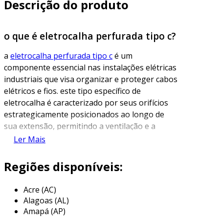
Descrição do produto
o que é eletrocalha perfurada tipo c?
a
eletrocalha perfurada tipo c
é um
componente essencial nas instalações elétricas
industriais que visa organizar e proteger cabos
elétricos e fios. este tipo específico de
eletrocalha é caracterizado por seus orifícios
estrategicamente posicionados ao longo de
sua extensão, permitindo a ventilação e a
dissipação de calor, além de facilitar a
Ler Mais
passagem de cabos. a estrutura em formato "c"
proporciona uma resistência significativa,
Regiões disponíveis:
tornando-a ideal para suportar cargas e
proteção em ambientes variados.
Acre (AC)
Alagoas (AL)
além de garantir a segurança dos cabos, a
Amapá (AP)
eletrocalha perfurada tipo c também é uma