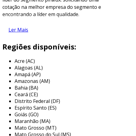
cotação na melhor empresa do segmento e
encontrando a líder em qualidade.
quando o tema é
eletroduto zincado preço
Ler Mais
acessível, com os colaboradores da piralux o
cliente conseguirá proteção com
Regiões disponíveis:
comprometimento com o resultado dos
clientes.
Acre (AC)
alguns detalhes sobre eletroduto
Alagoas (AL)
zincado preÇo
Amapá (AP)
Amazonas (AM)
a piralux canaliza seus esforços em criar uma
Bahia (BA)
Ceará (CE)
estrutura com escritório de alta qualidade onde
Distrito Federal (DF)
são realizadas as atividades e equipamentos de
Espírito Santo (ES)
última geração, tudo pensando em
eletroduto
Goiás (GO)
zincado preço
justo com assertividade.
Maranhão (MA)
Mato Grosso (MT)
há muitas maneiras eficientes de uma empresa
Mato Grosso do Sul (MS)
demonstrar competência, excelência e destaque