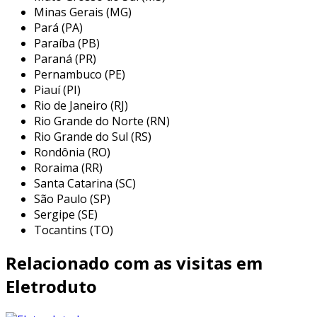
Minas Gerais (MG)
em sua área de atuação. a piralux se mostra
Pará (PA)
referência por ter:
Paraíba (PB)
Paraná (PR)
soluções eficazes na fabricação de
Pernambuco (PE)
perfilados;
Piauí (PI)
material a pronta entrega;
Rio de Janeiro (RJ)
Rio Grande do Norte (RN)
amplo catálogo de produtos de extrema
Rio Grande do Sul (RS)
qualidade;
Rondônia (RO)
entrega rápida e programada;
Roraima (RR)
Santa Catarina (SC)
escritório de alta qualidade onde são
São Paulo (SP)
realizadas as atividades.
Sergipe (SE)
Tocantins (TO)
ainda focando em
eletroduto zincado preço
acessível, sempre deve-se buscar uma empresa
Relacionado com as visitas em
que tenha produtos e serviços com ótima
qualidade e precisão, detalhes primordiais que
Eletroduto
são deixados de lado por muitas empresas que
não focam na fidelização do cliente.