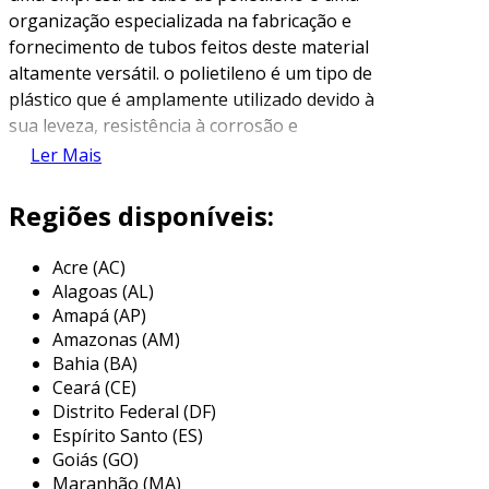
organização especializada na fabricação e
fornecimento de tubos feitos deste material
altamente versátil. o polietileno é um tipo de
plástico que é amplamente utilizado devido à
sua leveza, resistência à corrosão e
flexibilidade. esses tubos são utilizados em
Ler Mais
diversas aplicações, incluindo sistemas de
abastecimento de água, drenagem e irrigação,
Regiões disponíveis:
por serem resistentes a diferentes condições
ambientais e agentes químicos.
Acre (AC)
Alagoas (AL)
essas empresas produzem tubos em diferentes
Amapá (AP)
dimensões e espessuras, permitindo uma
Amazonas (AM)
ampla variedade de usos. além disso, as
Bahia (BA)
indústrias que trabalham com tubos de
Ceará (CE)
polietileno frequentemente oferecem serviços
Distrito Federal (DF)
adicionais, como corte, soldagem e instalação,
Espírito Santo (ES)
atendendo às necessidades específicas de seus
Goiás (GO)
Maranhão (MA)
clientes.