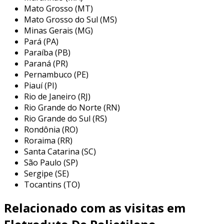
Mato Grosso (MT)
principais aplicações de tubos de
Mato Grosso do Sul (MS)
polietileno
Minas Gerais (MG)
Pará (PA)
os tubos de polietileno têm um vasto espectro
Paraíba (PB)
de aplicações, tornando-os essenciais em várias
Paraná (PR)
indústrias. eles são conhecidos por sua
Pernambuco (PE)
Piauí (PI)
resistência a produtos químicos e à umidade, e
Rio de Janeiro (RJ)
essas características os tornam ideais para
Rio Grande do Norte (RN)
diversas situações. algumas das principais
Rio Grande do Sul (RS)
aplicações incluem:
Rondônia (RO)
Roraima (RR)
sistemas de abastecimento de água:
Santa Catarina (SC)
os tubos de polietileno são utilizados na
São Paulo (SP)
construção de redes de distribuição de
Sergipe (SE)
água potável, garantindo a durabilidade e
Tocantins (TO)
segurança do transporte.
Relacionado com as visitas em
irrigação agrícola:
aplicados em sistemas
de irrigação por gotejamento e aspersão,