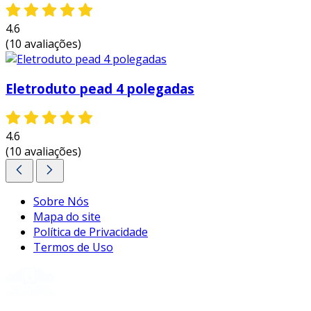
a combinação dessas vantagens faz com que os
4.6
tubos de polietileno sejam uma escolha
(10 avaliações)
popular em diversos projetos, otimizando
tanto o desempenho quanto a
sustentabilidade.
Eletroduto pead 4 polegadas
entre em contato e solicite um orçamento
personalizado!
4.6
(10 avaliações)
Sobre Nós
Mapa do site
Política de Privacidade
Termos de Uso