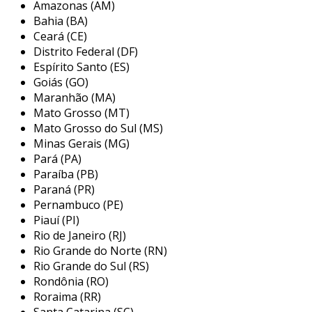
Amazonas (AM)
discorrendo ainda sobre
eletroduto pvc
, mais
Bahia (BA)
Ceará (CE)
do que visar apenas lucratividade, deve
Distrito Federal (DF)
oferecer produtos e serviços que tenham ótima
Espírito Santo (ES)
qualidade e precisão, detalhes que passam
Goiás (GO)
despercebidos e podem gerar prejuízo futuros
Maranhão (MA)
para os clientes.
Mato Grosso (MT)
Mato Grosso do Sul (MS)
É importante lembrar que o produto deve
Minas Gerais (MG)
sempre ser adquirido com empresas
Pará (PA)
especializadas no segmento. esse tipo de
Paraíba (PB)
cuidado ajuda a garantir a qualidade e
Paraná (PR)
durabilidade dos materiais, além de evitar
Pernambuco (PE)
prejuízos com substituições frequentes de
Piauí (PI)
produtos que não cumprem com suas funções
Rio de Janeiro (RJ)
adequadamente. assim, é possível poupar
Rio Grande do Norte (RN)
gastos desnecessários.
Rio Grande do Sul (RS)
Rondônia (RO)
existem diversos motivos para a piralux ter se
Roraima (RR)
tornado destaque quando pensamos em uma
Santa Catarina (SC)