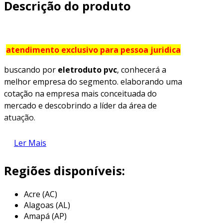
Descrição do produto
atendimento exclusivo para pessoa juridica
buscando por
eletroduto pvc
, conhecerá a
melhor empresa do segmento. elaborando uma
cotação na empresa mais conceituada do
mercado e descobrindo a líder da área de
atuação.
mais detalhes sobre eletroduto pvc
Ler Mais
quem quer encontrar
eletroduto pvc
em uma
Regiões disponíveis:
empresa responsável, encontra na piralux. a
empresa atua com junção interna l e saída
lateral dupla, disponibilizando tudo que há de
Acre (AC)
Alagoas (AL)
mais atual para garantir a qualidade final para
Amapá (AP)
cada cliente.