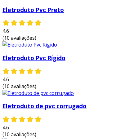
equipamentos de última geração.
Eletroduto Pvc Preto
a maior referÊncia no segmento
somente na piralux existem as melhores
4.6
condições para quem deseja achar o que
(10 avaliações)
precisa para
eletroduto pvc valor
. com foco
na experiência dos clientes, oferece itens
variados como junção interna l e saída lateral
Eletroduto Pvc Rígido
dupla.
É conhecida por ser uma empresa
4.6
comprometida com seus serviços e uma
(10 avaliações)
empresa altamente qualificada, padrões
alcançados por conter escritório de alta
qualidade onde são realizadas as atividades e
Eletroduto de pvc corrugado
biblioteca técnica de apoio.
tudo isso, unido a um time de equipe
4.6
multidisciplinar de consultores associados e
(10 avaliações)