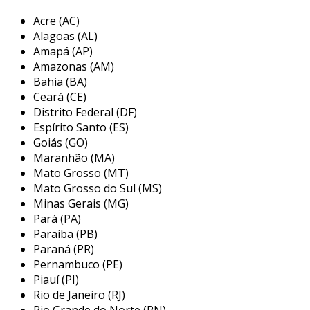
uma empresa inovadora, vai até o site da
piralux. com grande expressão de mercado
Acre (AC)
Alagoas (AL)
quando o assunto é junção interna l e
Amapá (AP)
cantoneira simples 2 furos, oferecendo sempre
Amazonas (AM)
a melhor opção para o cliente final.
Bahia (BA)
Ceará (CE)
não obstante, quando falamos em
eletroduto
Distrito Federal (DF)
pvc valor
, mais do que visar apenas
Espírito Santo (ES)
lucratividade, deve oferecer produtos e serviços
Goiás (GO)
que tenham ótima qualidade e precisão, pontos
Maranhão (MA)
importantes que ficam de fora no planejamento
Mato Grosso (MT)
de empresas que visam apenas o lucro,
Mato Grosso do Sul (MS)
deixando a desejar nos outros fatores.
Minas Gerais (MG)
Pará (PA)
É importante lembrar que o produto deve
Paraíba (PB)
sempre ser adquirido com empresas
Paraná (PR)
especializadas no segmento. esse tipo de
Pernambuco (PE)
cuidado ajuda a garantir a qualidade e
Piauí (PI)
durabilidade dos materiais, além de evitar
Rio de Janeiro (RJ)
prejuízos com substituições frequentes de
Rio Grande do Norte (RN)